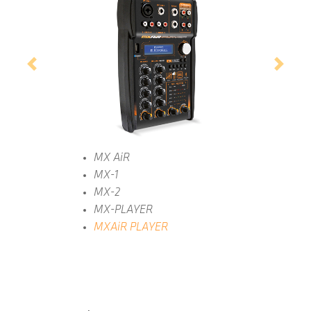
Previous
Next
MX AiR
MX-1
MX-2
MX-PLAYER
MXAiR PLAYER