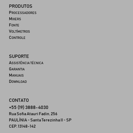
PRODUTOS
P
ROCESSADORES
M
IXERS
F
ONTE
V
OLTÍMETROS
C
ONTROLE
SUPORTE
A
SSISTÊNCIA TÉCNICA
G
ARANTIA
M
ANUAIS
D
OWNLOAD
CONTATO
+55 (19) 3888-4030
Rua Sofia Atauri Fadin, 256
PAULÍNIA - Santa Terezinha II - SP
CEP. 13148-142